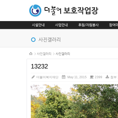
시설안내
사업안내
후원/자원봉사
참여
메뉴 건너뛰기
사진갤러리
본문시작
사진갤러리
사진갤러리
13232
더불어복지재단
May 11, 2015
2399
첨부 