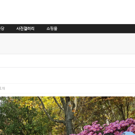
마당
사진갤러리
쇼핑몰
1개