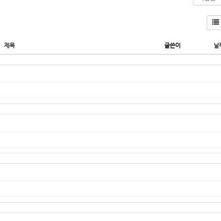
제목
글쓴이
날