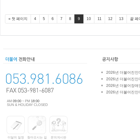
« 첫 페이지
4
5
6
7
8
9
10
11
12
13
끝 페
2026년 더불어진인마
2026년 더불어진인마
2026년 더불어장애인
2026년 더불어진인마
AM
09:00
~ PM
18:00
SUN & HOLIDAY CLOSED
이달의 일정
찾아오시는 길
문의게시판