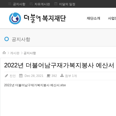
공지사항
자유게시판
이달의 일정
재단소개
사업
메뉴 건너뛰기
공지사항
본문시작
게시판
공지사항
2022년 더불어남구재가복지봉사 예산서
진인
Dec 28, 2021
392
첨부 1개
2022년 더불어남구재가복지봉사 예산서.xlsx