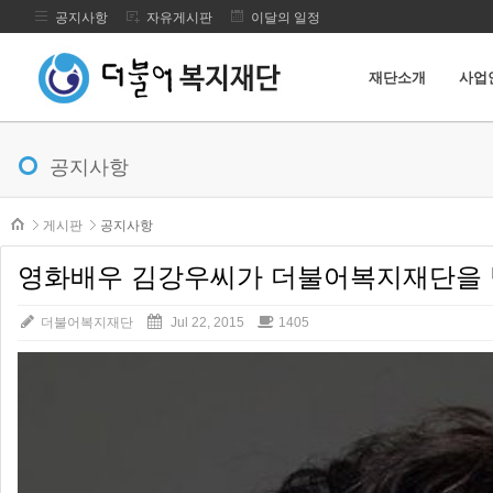
공지사항
자유게시판
이달의 일정
재단소개
사업
메뉴 건너뛰기
공지사항
본문시작
게시판
공지사항
영화배우 김강우씨가 더불어복지재단을 방문
더불어복지재단
Jul 22, 2015
1405