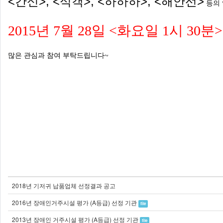
<간신>, <식객>, <하하하>, <해안선>
등의 
2015년 7월 28일 <화요일 1시 30분>
많은 관심과 참여 부탁드립니다~
2018년 기저귀 납품업체 선정결과 공고
2016년 장애인거주시설 평가 (A등급) 선정 기관
file
2013년 장애인 거주시설 평가 (A등급) 선정 기관
file