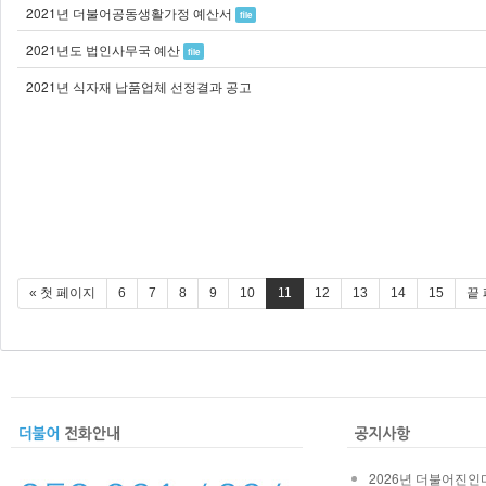
2021년 더불어공동생활가정 예산서
file
2021년도 법인사무국 예산
file
2021년 식자재 납품업체 선정결과 공고
« 첫 페이지
6
7
8
9
10
11
12
13
14
15
끝 
2026년 더불어진인마