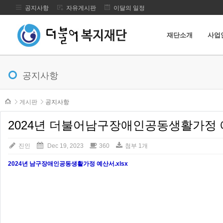
공지사항
자유게시판
이달의 일정
재단소개
사업
메뉴 건너뛰기
공지사항
본문시작
게시판
공지사항
2024년 더불어남구장애인공동생활가정
진인
Dec 19, 2023
360
첨부 1개
2024년 남구장애인공동생활가정 예산서.xlsx