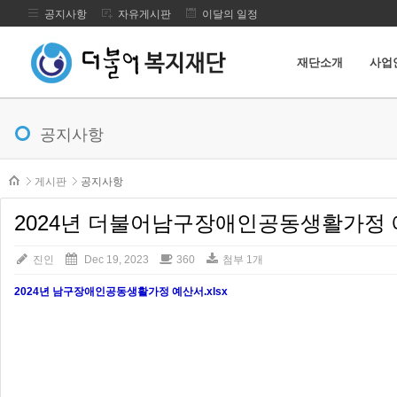
공지사항
자유게시판
이달의 일정
재단소개
사업
메뉴 건너뛰기
공지사항
본문시작
게시판
공지사항
2024년 더불어남구장애인공동생활가정
진인
Dec 19, 2023
360
첨부 1개
2024년 남구장애인공동생활가정 예산서.xlsx