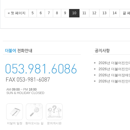
« 첫 페이지
5
6
7
8
9
10
11
12
13
14
끝 
2026년 더불어진인마
2026년 더불어진인마
2026년 더불어장애인
2026년 더불어진인마
AM
09:00
~ PM
18:00
SUN & HOLIDAY CLOSED
이달의 일정
찾아오시는 길
문의게시판