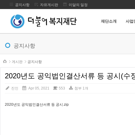
공지사항
자유게시판
이달의 일정
재단소개
사업
메뉴 건너뛰기
공지사항
본문시작
게시판
공지사항
2020년도 공익법인결산서류 등 공시(수정
진인
Apr 05, 2021
553
첨부 1개
2020년도 공익법인결산서류 등 공시.zip