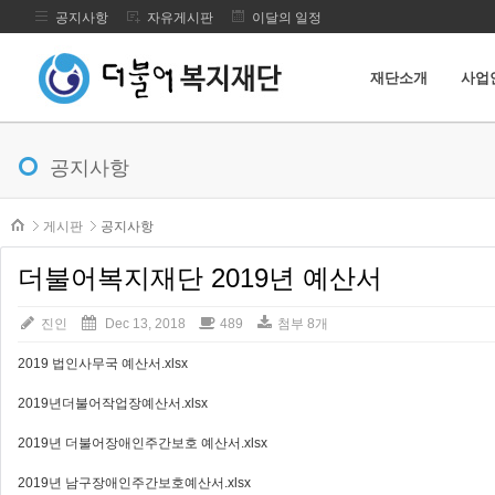
공지사항
자유게시판
이달의 일정
재단소개
사업
메뉴 건너뛰기
공지사항
본문시작
게시판
공지사항
더불어복지재단 2019년 예산서
진인
Dec 13, 2018
489
첨부 8개
2019 법인사무국 예산서.xlsx
2019년더불어작업장예산서.xlsx
2019년 더불어장애인주간보호 예산서.xlsx
2019년 남구장애인주간보호예산서.xlsx