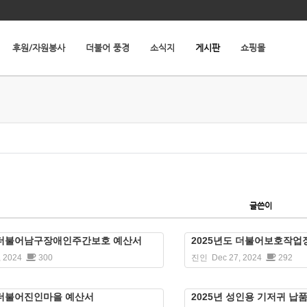
후원/자원봉사
더불어 풍경
소식지
게시판
쇼핑몰
글쓴이
도 더불어남구장애인주간보호 예산서
2025년도 더불어보호작업
, 2024
300
진인
Dec 27, 2024
292
 더불어진인마을 예산서
2025년 성인용 기저귀 납