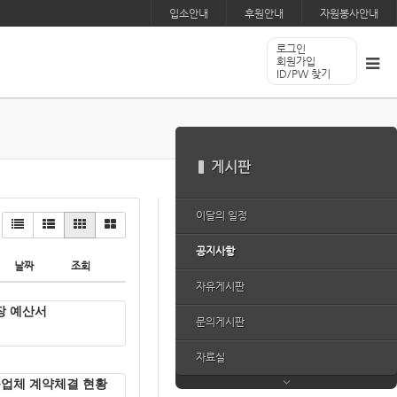
입소안내
후원안내
자원봉사안내
로그인
회원가입
ID/PW 찾기
게시판
이달의 일정
공지사항
날짜
조회
자유게시판
장 예산서
문의게시판
자료실
품업체 계약체결 현황