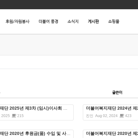
후원/자원봉사
더불어 풍경
소식지
게시판
쇼핑몰
글쓴이
단 2025년 제3차 (임시)이사회 회의록
더불어복지재단 2024년 제
, 2025
215
진인
Aug 02, 2024
423
단 2020년 후원금(품) 수입 및 사용 결과 보고서 공고
더불어복지재단 2020년 제