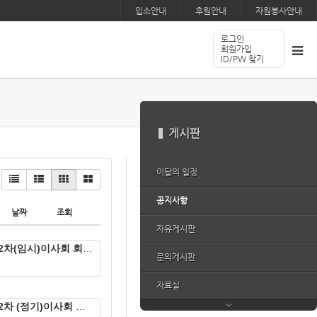
입소안내
후원안내
자원봉사안내
로그인
회원가입
ID/PW 찾기
게시판
이달의 일정
공지사항
날짜
조회
자유게시판
2차(임시)이사회 회의록
문의게시판
자료실
2차 (정기)이사회 회의록