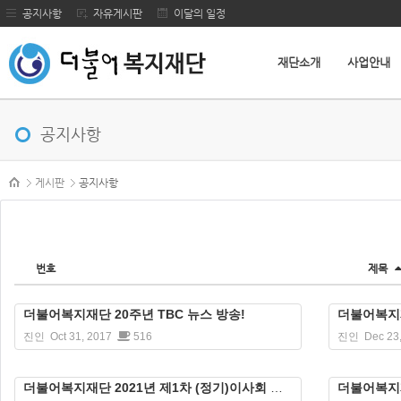
공지사항
자유게시판
이달의 일정
재단소개
사업안내
메뉴 건너뛰기
공지사항
본문시작
게시판
공지사항
번호
제목
더불어복지재단 20주년 TBC 뉴스 방송!
더불어복지재
진인
Oct 31, 2017
516
진인
Dec 23
더불어복지재단 2021년 제1차 (정기)이사회 회의록
더불어복지재