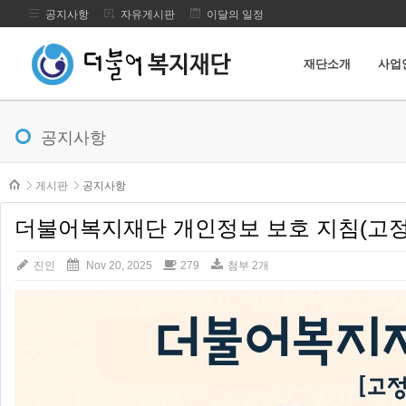
공지사항
자유게시판
이달의 일정
재단소개
사업
메뉴 건너뛰기
공지사항
본문시작
게시판
공지사항
더불어복지재단 개인정보 보호 지침(고
진인
Nov 20, 2025
279
첨부 2개