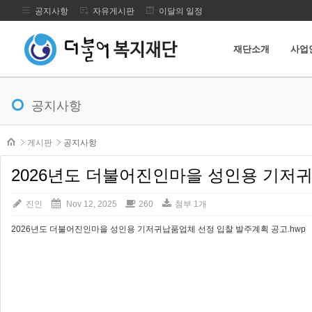
공지사항
자유게시판
이달의 일정
재단소개
사업
메뉴 건너뛰기
공지사항
본문시작
게시판
공지사항
2026년도 더불어진인마을 성인용 기저
진인
Nov 12, 2025
260
첨부 1개
2026년도 더불어진인마을 성인용 기저귀납품업체 선정 입찰 발주계획 공고.hwp