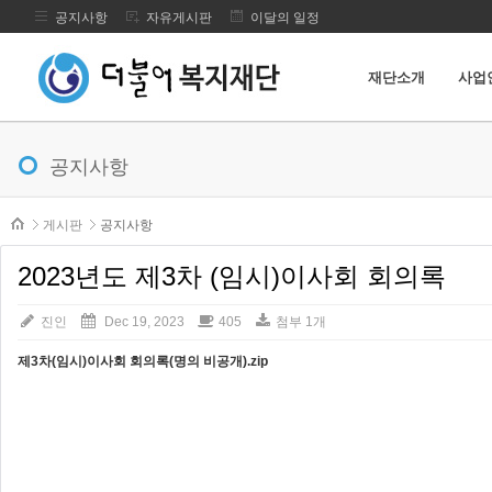
공지사항
자유게시판
이달의 일정
재단소개
사업
메뉴 건너뛰기
공지사항
본문시작
게시판
공지사항
2023년도 제3차 (임시)이사회 회의록
진인
Dec 19, 2023
405
첨부 1개
제3차(임시)이사회 회의록(명의 비공개).zip