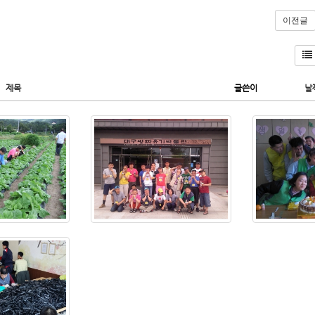
이전글
제목
글쓴이
날