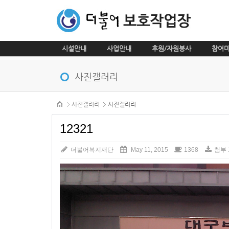
시설안내
사업안내
후원/자원봉사
참여
메뉴 건너뛰기
사진갤러리
본문시작
사진갤러리
사진갤러리
12321
더불어복지재단
May 11, 2015
1368
첨부 