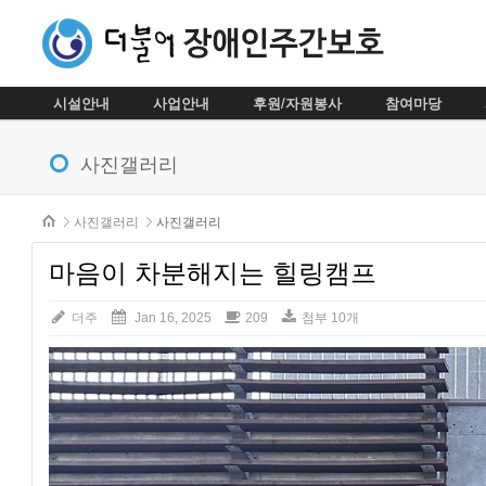
시설안내
사업안내
후원/자원봉사
참여마당
메뉴 건너뛰기
사진갤러리
본문시작
사진갤러리
사진갤러리
마음이 차분해지는 힐링캠프
더주
Jan 16, 2025
209
첨부 10개